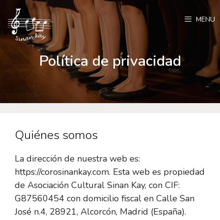
Saltar
al
MENU
contenido
Política de privacidad
Quiénes somos
La dirección de nuestra web es:
https://corosinankay.com. Esta web es propiedad
de Asociación Cultural Sinan Kay, con CIF:
G87560454 con domicilio fiscal en Calle San
José n.4, 28921, Alcorcón, Madrid (España).